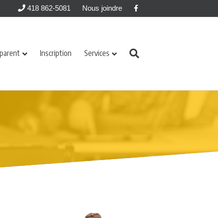
Facebook
418 862-5081
Nous joindre
 parent
Inscription
Services