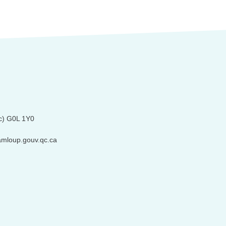
c) G0L 1Y0
amloup.gouv.qc.ca